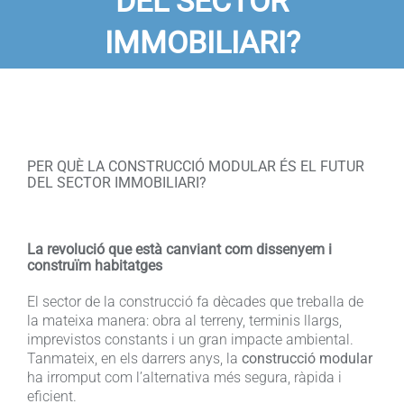
DEL SECTOR
Contacte
IMMOBILIARI?
Blogs
PER QUÈ LA CONSTRUCCIÓ MODULAR ÉS EL FUTUR
DEL SECTOR IMMOBILIARI?
La revolució que està canviant com dissenyem i
construïm habitatges
El sector de la construcció fa dècades que treballa de
la mateixa manera: obra al terreny, terminis llargs,
imprevistos constants i un gran impacte ambiental.
Tanmateix, en els darrers anys, la
construcció modular
ha irromput com l’alternativa més segura, ràpida i
eficient.