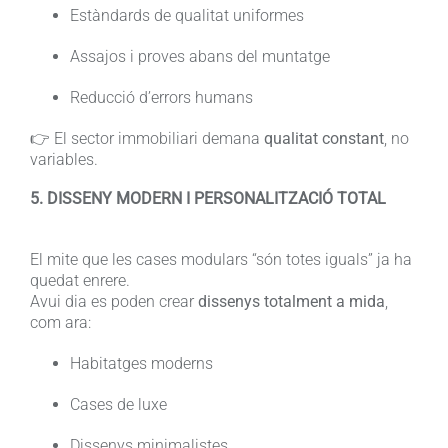
Estàndards de qualitat uniformes
Assajos i proves abans del muntatge
Reducció d’errors humans
👉 El sector immobiliari demana
qualitat constant
, no
variables.
5. DISSENY MODERN I PERSONALITZACIÓ TOTAL
El mite que les cases modulars “són totes iguals” ja ha
quedat enrere.
Avui dia es poden crear
dissenys totalment a mida
,
com ara:
Habitatges moderns
Cases de luxe
Dissenys minimalistes