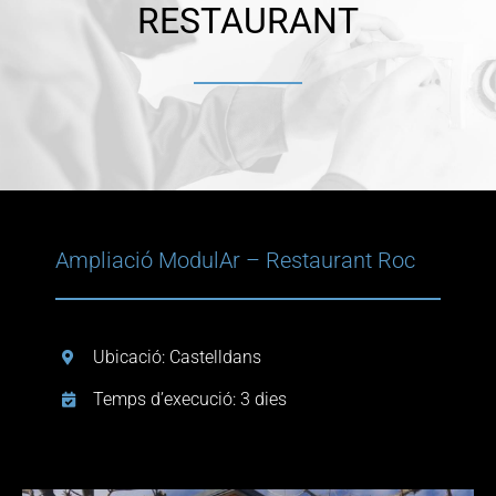
RESTAURANT
Contacte
Blogs
Ampliació ModulAr – Restaurant Roc
Ubicació: Castelldans
Temps d’execució: 3 dies