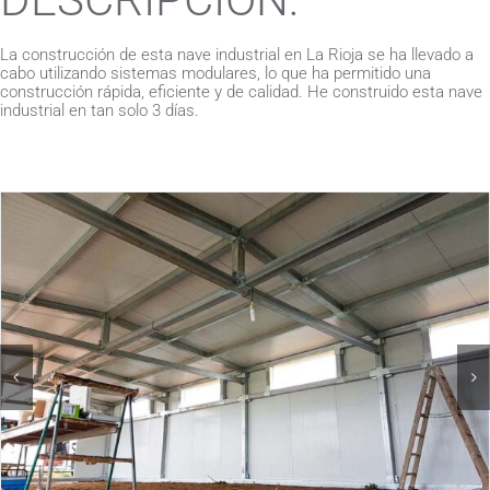
La construcción de esta nave industrial en La Rioja se ha llevado a
cabo utilizando sistemas modulares, lo que ha permitido una
construcción rápida, eficiente y de calidad. He construido esta nave
industrial en tan solo 3 días.