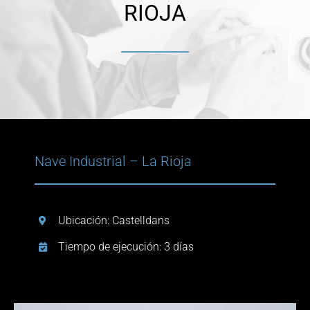
RIOJA
Contacto
Blogs
Nave Industrial – La Rioja
Ubicación: Castelldans
Tiempo de ejecución: 3 días